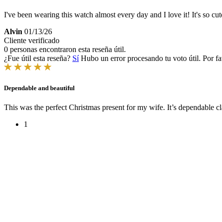
I've been wearing this watch almost every day and I love it! It's so c
Alvin
01/13/26
Cliente verificado
0 personas encontraron esta reseña útil.
¿Fue útil esta reseña?
Sí
Hubo un error procesando tu voto útil. Por fa
Dependable and beautiful
This was the perfect Christmas present for my wife. It’s dependable cl
1