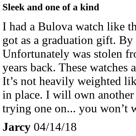
Sleek and one of a kind
I had a Bulova watch like thi
got as a graduation gift. By
Unfortunately was stolen f
years back. These watches ar
It’s not heavily weighted lik
in place. I will own anoth
trying one on... you won’t wa
Jarcy
04/14/18