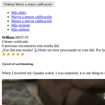
Ordenar
Menor a mayor calificación
Más útiles
Mayor a menor calificación
Menor a mayor calificación
Más reciente
Más antiguo
William
08/07/19
Cliente verificado
0 personas encontraron esta reseña útil.
¿Fue útil esta reseña?
Sí
Hubo un error procesando tu voto útil. Por fa
A jewel of watchmaking.
When I received my Quadra watch, I was surprised, it is one thing to see