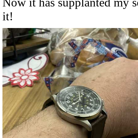
Now it has supplanted my s
it!