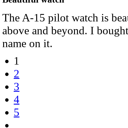
The A-15 pilot watch is bea
above and beyond. I bought 
name on it.
1
2
3
4
5