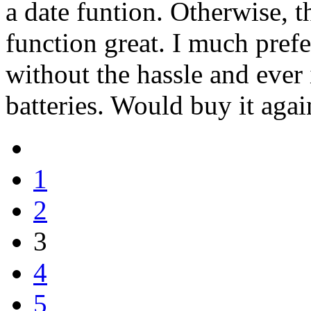
a date funtion. Otherwise, 
function great. I much pref
without the hassle and ever 
batteries. Would buy it agai
1
2
3
4
5