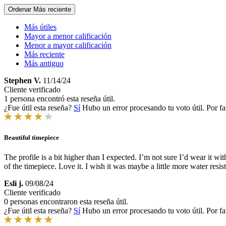
Ordenar
Más reciente
Más útiles
Mayor a menor calificación
Menor a mayor calificación
Más reciente
Más antiguo
Stephen V.
11/14/24
Cliente verificado
1 persona encontró esta reseña útil.
¿Fue útil esta reseña?
Sí
Hubo un error procesando tu voto útil. Por fa
Beautiful timepiece
The profile is a bit higher than I expected. I’m not sure I’d wear it 
of the timepiece. Love it. I wish it was maybe a little more water resis
Esli j.
09/08/24
Cliente verificado
0 personas encontraron esta reseña útil.
¿Fue útil esta reseña?
Sí
Hubo un error procesando tu voto útil. Por fa