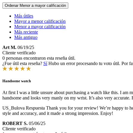
Ordenar
Menor a mayor calificación
Más útiles
Mayor a menor calificación
Menor a mayor calificación
Más reciente
Más antiguo
Art M.
06/19/25
Cliente verificado
0 personas encontraron esta reseña útil.
¿Fue útil esta reseña?
Sí
Hubo un error procesando tu voto útil. Por fa
Handsome watch
At first I was a little unsure about purchasing a watch like this. I am 
handsome and looks very manly on my wrist. It’s also very accurate. 
US_Bulova Respuesta
Thank you for your review! We’re happy to hear
style and accuracy, and it made a strong impression. Enjoy!
ROBERT S.
05/06/25
Cliente verificado