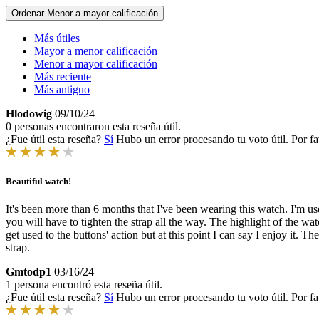
Ordenar
Menor a mayor calificación
Más útiles
Mayor a menor calificación
Menor a mayor calificación
Más reciente
Más antiguo
Hlodowig
09/10/24
0 personas encontraron esta reseña útil.
¿Fue útil esta reseña?
Sí
Hubo un error procesando tu voto útil. Por fa
Beautiful watch!
It's been more than 6 months that I've been wearing this watch. I'm used
you will have to tighten the strap all the way. The highlight of the wat
get used to the buttons' action but at this point I can say I enjoy it. T
strap.
Gmtodp1
03/16/24
1 persona encontró esta reseña útil.
¿Fue útil esta reseña?
Sí
Hubo un error procesando tu voto útil. Por fa