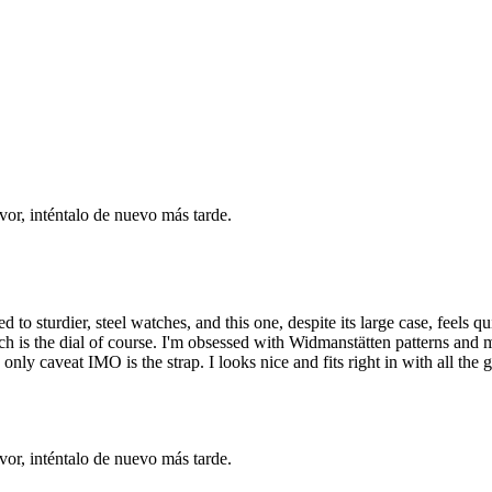
vor, inténtalo de nuevo más tarde.
 to sturdier, steel watches, and this one, despite its large case, feels qu
ch is the dial of course. I'm obsessed with Widmanstätten patterns and me
he only caveat IMO is the strap. I looks nice and fits right in with all th
vor, inténtalo de nuevo más tarde.