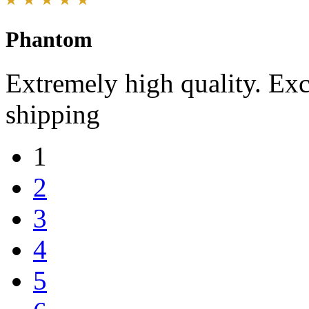
Phantom
Extremely high quality. Exc
shipping
1
2
3
4
5