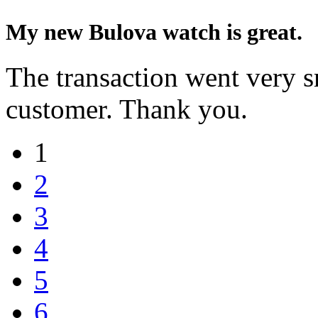
My new Bulova watch is great.
The transaction went very s
customer. Thank you.
1
2
3
4
5
6