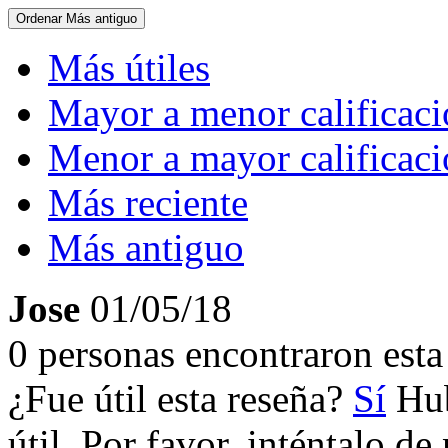
Ordenar
Más antiguo
Más útiles
Mayor a menor calificac
Menor a mayor calificac
Más reciente
Más antiguo
Jose
01/05/18
0 personas encontraron esta 
¿Fue útil esta reseña?
Sí
Hub
útil. Por favor, inténtalo d