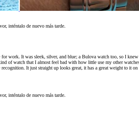
vor, inténtalo de nuevo más tarde.
le for work. It was sleek, silver, and blue; a Bulova watch too, so I kn
ind of watch that I almost feel bad with how little use my other watche
cognition. It just straight up looks great, it has a great weight to it o
vor, inténtalo de nuevo más tarde.