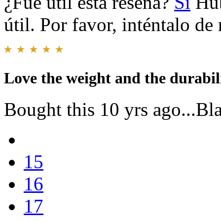
¿Fue útil esta reseña?
Sí
Hub
útil. Por favor, inténtalo d
Love the weight and the durabili
Bought this 10 yrs ago...Bla
15
16
17