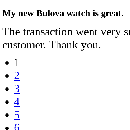
My new Bulova watch is great.
The transaction went very s
customer. Thank you.
1
2
3
4
5
6