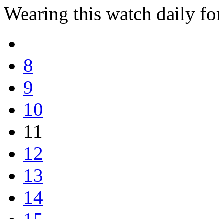
Wearing this watch daily fo
8
9
10
11
12
13
14