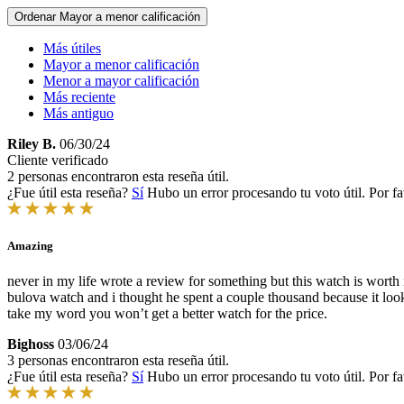
Ordenar
Mayor a menor calificación
Más útiles
Mayor a menor calificación
Menor a mayor calificación
Más reciente
Más antiguo
Riley B.
06/30/24
Cliente verificado
2 personas encontraron esta reseña útil.
¿Fue útil esta reseña?
Sí
Hubo un error procesando tu voto útil. Por fa
Amazing
never in my life wrote a review for something but this watch is worth 
bulova watch and i thought he spent a couple thousand because it look
take my word you won’t get a better watch for the price.
Bighoss
03/06/24
3 personas encontraron esta reseña útil.
¿Fue útil esta reseña?
Sí
Hubo un error procesando tu voto útil. Por fa