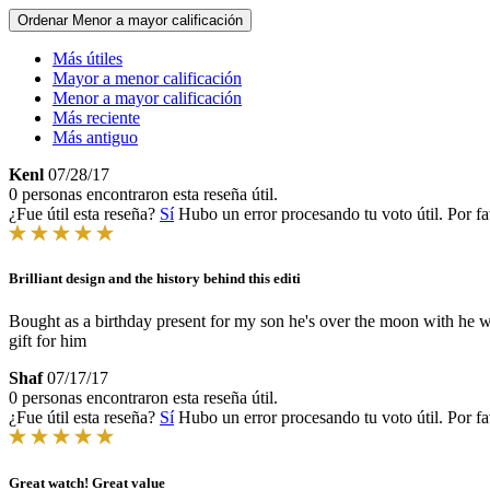
Ordenar
Menor a mayor calificación
Más útiles
Mayor a menor calificación
Menor a mayor calificación
Más reciente
Más antiguo
Kenl
07/28/17
0 personas encontraron esta reseña útil.
¿Fue útil esta reseña?
Sí
Hubo un error procesando tu voto útil. Por fa
Brilliant design and the history behind this editi
Bought as a birthday present for my son he's over the moon with he w
gift for him
Shaf
07/17/17
0 personas encontraron esta reseña útil.
¿Fue útil esta reseña?
Sí
Hubo un error procesando tu voto útil. Por fa
Great watch! Great value