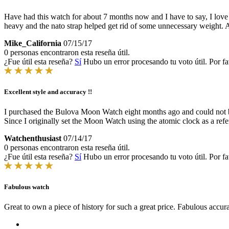
Have had this watch for about 7 months now and I have to say, I love it!
heavy and the nato strap helped get rid of some unnecessary weight. Al
Mike_California
07/15/17
0 personas encontraron esta reseña útil.
¿Fue útil esta reseña?
Sí
Hubo un error procesando tu voto útil. Por fa
Excellent style and accuracy !!
I purchased the Bulova Moon Watch eight months ago and could not be 
Since I originally set the Moon Watch using the atomic clock as a refe
Watchenthusiast
07/14/17
0 personas encontraron esta reseña útil.
¿Fue útil esta reseña?
Sí
Hubo un error procesando tu voto útil. Por fa
Fabulous watch
Great to own a piece of history for such a great price. Fabulous accur