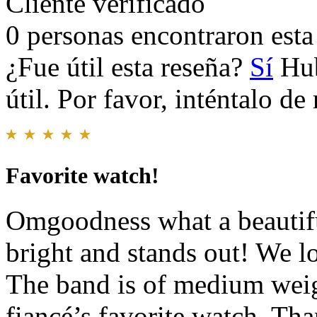
Cliente verificado
0 personas encontraron esta 
¿Fue útil esta reseña?
Sí
Hub
útil. Por favor, inténtalo d
Favorite watch!
Omgoodness what a beautifu
bright and stands out! We l
The band is of medium weigh
fiancé’s favorite watch. Th