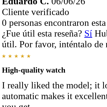
Eduardo C.
06/06/26
Cliente verificado
0 personas encontraron esta 
¿Fue útil esta reseña?
Sí
Hub
útil. Por favor, inténtalo d
High-quality watch
I really liked the model; it
automatic makes it excellent!
you get.