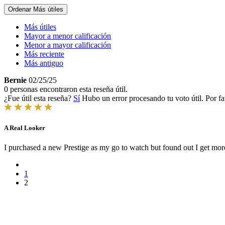
Ordenar
Más útiles
Más útiles
Mayor a menor calificación
Menor a mayor calificación
Más reciente
Más antiguo
Bernie
02/25/25
0 personas encontraron esta reseña útil.
¿Fue útil esta reseña?
Sí
Hubo un error procesando tu voto útil. Por fa
A Real Looker
I purchased a new Prestige as my go to watch but found out I get mor
1
2