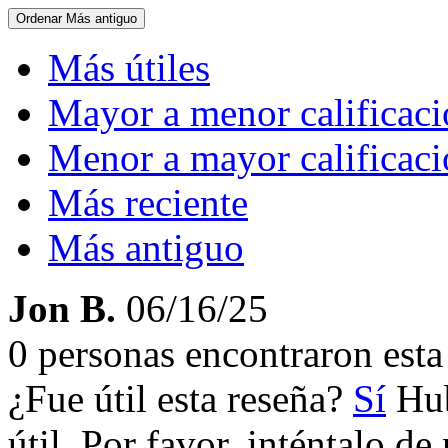
Ordenar
Más antiguo
Más útiles
Mayor a menor calificac
Menor a mayor calificac
Más reciente
Más antiguo
Jon B.
06/16/25
0 personas encontraron esta 
¿Fue útil esta reseña?
Sí
Hub
útil. Por favor, inténtalo d