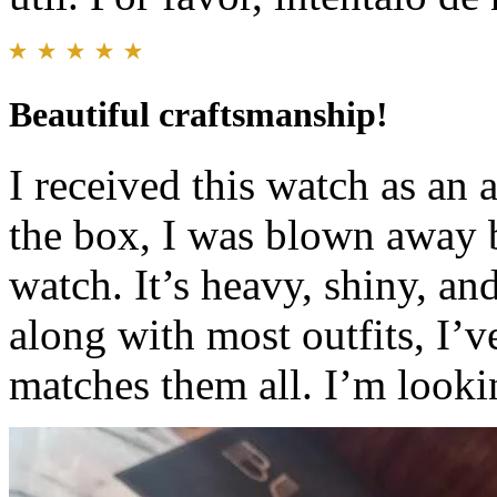
Beautiful craftsmanship!
I received this watch as an
the box, I was blown away b
watch. It’s heavy, shiny, and
along with most outfits, I’ve
matches them all. I’m look