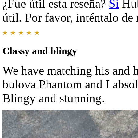
¿Fue útil esta reseña?
Sí
Hub
útil. Por favor, inténtalo d
Classy and blingy
We have matching his and h
bulova Phantom and I absolu
Blingy and stunning.