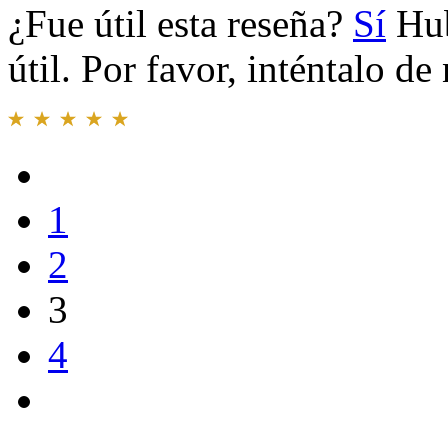
¿Fue útil esta reseña?
Sí
Hub
útil. Por favor, inténtalo d
1
2
3
4