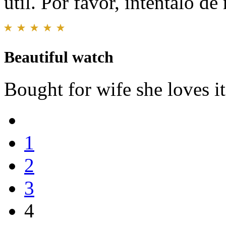
útil. Por favor, inténtalo d
Beautiful watch
Bought for wife she loves i
1
2
3
4