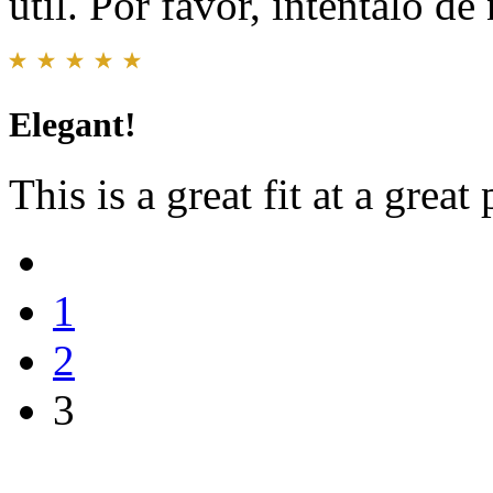
útil. Por favor, inténtalo d
Elegant!
This is a great fit at a grea
1
2
3