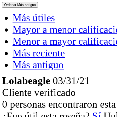
Ordenar
Más antiguo
Más útiles
Mayor a menor calificac
Menor a mayor calificac
Más reciente
Más antiguo
Lolabeagle
03/31/21
Cliente verificado
0 personas encontraron esta 
¿Fue útil esta reseña?
Sí
Hub