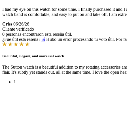
I had my eye on this watch for some time. I finally purchased it and I
watch band is comfortable, and easy to put on and take off. I am ext
Criss
06/26/26
Cliente verificado
0 personas encontraron esta reseña útil.
¿Fue útil esta reseña?
Sí
Hubo un error procesando tu voto útil. Por fa
Beautiful, elegant, and universal watch
The Sutton watch is a beautiful addition to my rotating accessories a
flair. It's subtly yet stands out, all at the same time. I love the open h
1