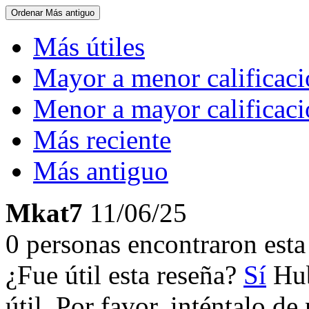
Ordenar
Más antiguo
Más útiles
Mayor a menor calificac
Menor a mayor calificac
Más reciente
Más antiguo
Mkat7
11/06/25
0 personas encontraron esta 
¿Fue útil esta reseña?
Sí
Hub
útil. Por favor, inténtalo d