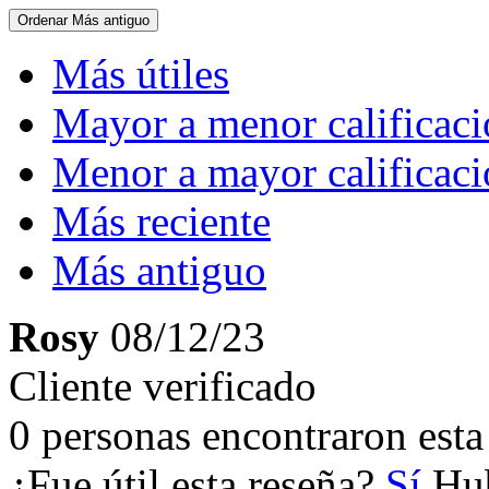
Ordenar
Más antiguo
Más útiles
Mayor a menor calificac
Menor a mayor calificac
Más reciente
Más antiguo
Rosy
08/12/23
Cliente verificado
0 personas encontraron esta 
¿Fue útil esta reseña?
Sí
Hub