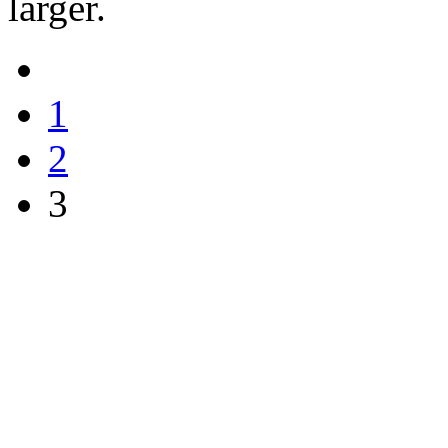
larger.
1
2
3