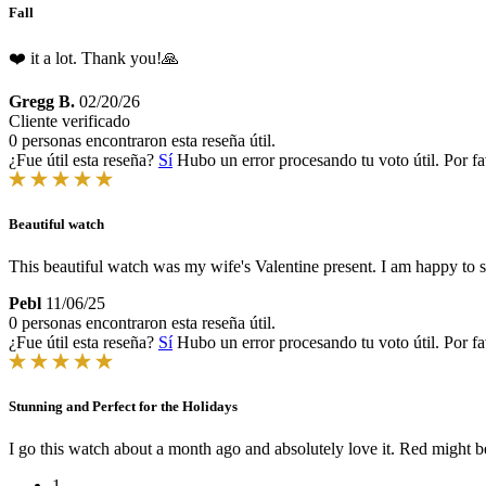
Fall
❤️ it a lot. Thank you!🙏
Gregg B.
02/20/26
Cliente verificado
0 personas encontraron esta reseña útil.
¿Fue útil esta reseña?
Sí
Hubo un error procesando tu voto útil. Por fa
Beautiful watch
This beautiful watch was my wife's Valentine present. I am happy to s
Pebl
11/06/25
0 personas encontraron esta reseña útil.
¿Fue útil esta reseña?
Sí
Hubo un error procesando tu voto útil. Por fa
Stunning and Perfect for the Holidays
I go this watch about a month ago and absolutely love it. Red might be 
1