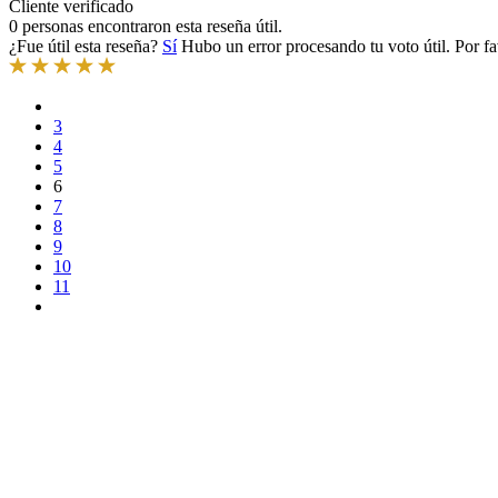
Cliente verificado
0 personas encontraron esta reseña útil.
¿Fue útil esta reseña?
Sí
Hubo un error procesando tu voto útil. Por fa
3
4
5
6
7
8
9
10
11