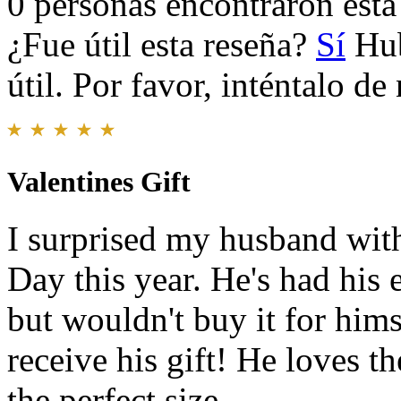
0 personas encontraron esta 
¿Fue útil esta reseña?
Sí
Hub
útil. Por favor, inténtalo d
Valentines Gift
I surprised my husband with
Day this year. He's had his
but wouldn't buy it for him
receive his gift! He loves t
the perfect size.