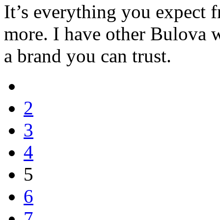
It’s everything you expect 
more. I have other Bulova w
a brand you can trust.
2
3
4
5
6
7