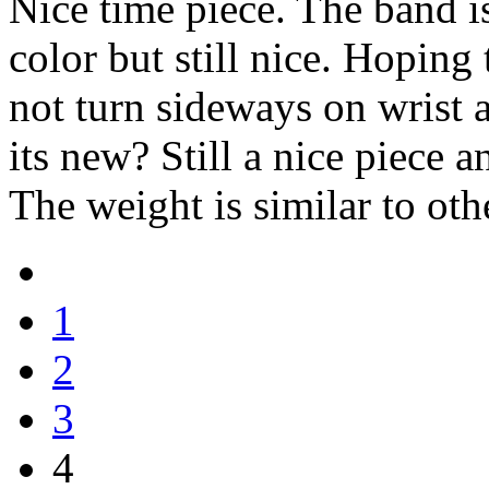
Nice time piece. The band is
color but still nice. Hoping
not turn sideways on wrist a
its new? Still a nice piece 
The weight is similar to oth
1
2
3
4