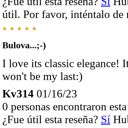
¿Fue útil esta reseña?
Sí
Hub
útil. Por favor, inténtalo d
Bulova...;-)
I love its classic elegance! 
won't be my last:)
Kv314
01/16/23
0 personas encontraron esta 
¿Fue útil esta reseña?
Sí
Hub