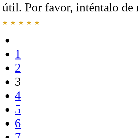
útil. Por favor, inténtalo d
1
2
3
4
5
6
7