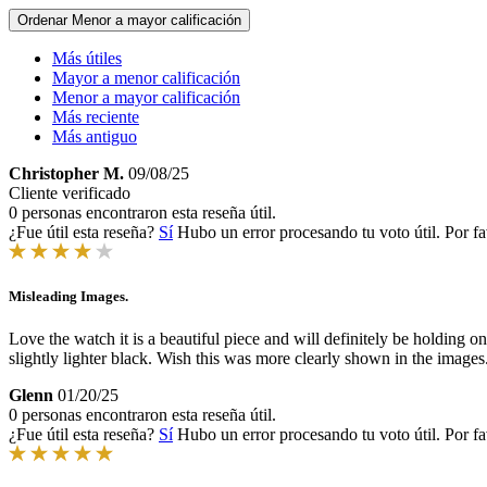
Ordenar
Menor a mayor calificación
Más útiles
Mayor a menor calificación
Menor a mayor calificación
Más reciente
Más antiguo
Christopher M.
09/08/25
Cliente verificado
0 personas encontraron esta reseña útil.
¿Fue útil esta reseña?
Sí
Hubo un error procesando tu voto útil. Por fa
Misleading Images.
Love the watch it is a beautiful piece and will definitely be holding o
slightly lighter black. Wish this was more clearly shown in the images
Glenn
01/20/25
0 personas encontraron esta reseña útil.
¿Fue útil esta reseña?
Sí
Hubo un error procesando tu voto útil. Por fa