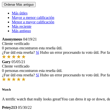
Ordenar
Más antiguo
Más útiles
Mayor a menor calificación
Menor a mayor calificación
Más reciente
Más antiguo
Anonymous
04/19/21
Cliente verificado
0 personas encontraron esta reseña útil.
¿Fue útil esta reseña?
Sí
Hubo un error procesando tu voto útil. Por fa
Gary
05/05/21
Cliente verificado
0 personas encontraron esta reseña útil.
¿Fue útil esta reseña?
Sí
Hubo un error procesando tu voto útil. Por fa
Watch
A terrific watch that really looks great!You can dress it up or down, 
Petey213
05/30/22