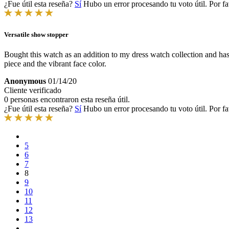
¿Fue útil esta reseña?
Sí
Hubo un error procesando tu voto útil. Por fa
Versatile show stopper
Bought this watch as an addition to my dress watch collection and ha
piece and the vibrant face color.
Anonymous
01/14/20
Cliente verificado
0 personas encontraron esta reseña útil.
¿Fue útil esta reseña?
Sí
Hubo un error procesando tu voto útil. Por fa
5
6
7
8
9
10
11
12
13