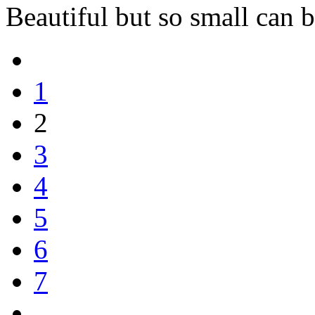
Beautiful but so small can b
1
2
3
4
5
6
7