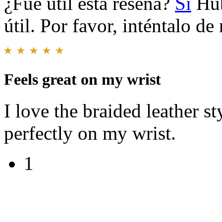
¿Fue útil esta reseña?
Sí
Hub
útil. Por favor, inténtalo d
Feels great on my wrist
I love the braided leather s
perfectly on my wrist.
1