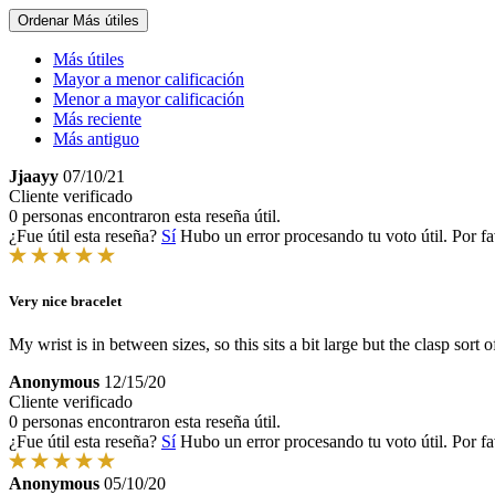
Ordenar
Más útiles
Más útiles
Mayor a menor calificación
Menor a mayor calificación
Más reciente
Más antiguo
Jjaayy
07/10/21
Cliente verificado
0 personas encontraron esta reseña útil.
¿Fue útil esta reseña?
Sí
Hubo un error procesando tu voto útil. Por fa
Very nice bracelet
My wrist is in between sizes, so this sits a bit large but the clasp sort 
Anonymous
12/15/20
Cliente verificado
0 personas encontraron esta reseña útil.
¿Fue útil esta reseña?
Sí
Hubo un error procesando tu voto útil. Por fa
Anonymous
05/10/20