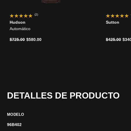
(2)
Hudson
Sutton
Automático
Precio reducido de
a
Precio reduc
a
$725.00
$580.00
$425.00
$34
DETALLES DE PRODUCTO
MODELO
96B402