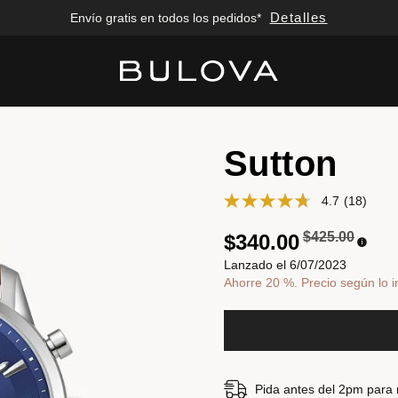
Detalles
Ahorre 20%*
Added to
Manage Wishlist
Sutton
4.7
(18)
Precio reduci
a
$425.00
$340.00
Lanzado el 6/07/2023
Ahorre 20 %. Precio según lo i
Pida antes del 2pm para re