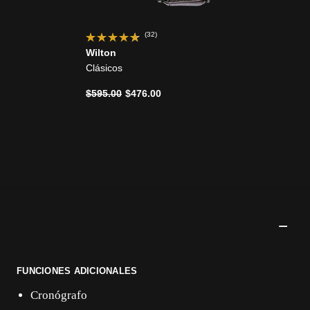
(32)
Wilton
Clásicos
Precio reducido de
a
$595.00
$476.00
FUNCIONES ADICIONALES
Cronógrafo