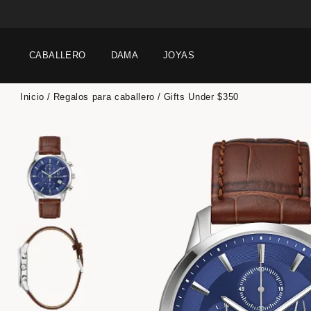
CABALLERO
DAMA
JOYAS
Inicio
Regalos para caballero
Gifts Under $350