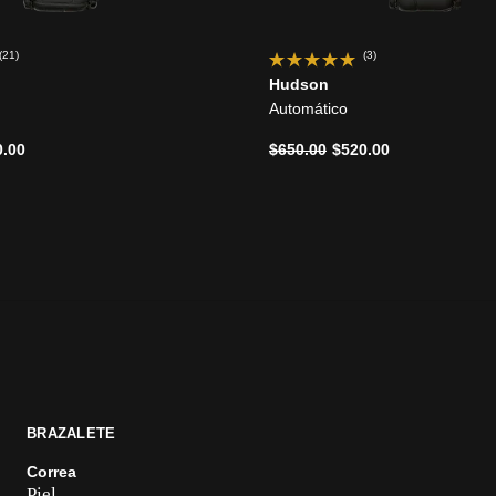
(21)
(3)
Hudson
Automático
ido de
Precio reducido de
a
0.00
$650.00
$520.00
BRAZALETE
Correa
Piel