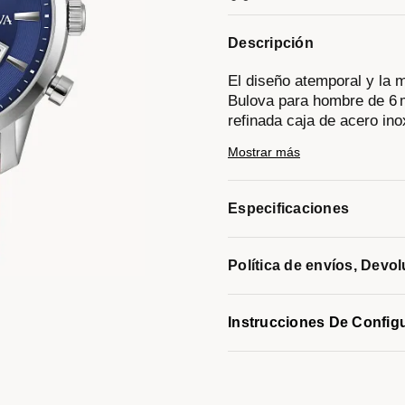
Descripción
El diseño atemporal y la 
Bulova para hombre de 6 m
refinada caja de acero in
cepillado y pulido está ca
Mostrar más
clásico y un cristal miner
aplicados sobre una escal
indican las horas y los mi
Especificaciones
pueden cronometrar event
a la perfección con una c
un cierre desplegable de a
Política de envíos, Devo
Bulova para hombre de la 
Modelo #:
96B402
Instrucciones De Config