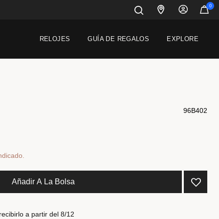
0
RELOJES
GUÍA DE REGALOS
EXPLORE
96B402
do de
ndicado.
Añadir A La Bolsa
cibirlo a partir del 8/12