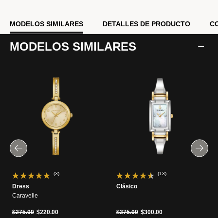
tiempo, y este elegante y moderno reloj de Bulova para mujer
expresa un estilo atemporal.
MODELOS SIMILARES
DETALLES DE PRODUCTO
C
Modelo #:
96P241
MODELOS SIMILARES
(3)
(13)
Dress
Clásico
Caravelle
Precio reducido de
a
Precio reducido de
a
$275.00
$220.00
$375.00
$300.00