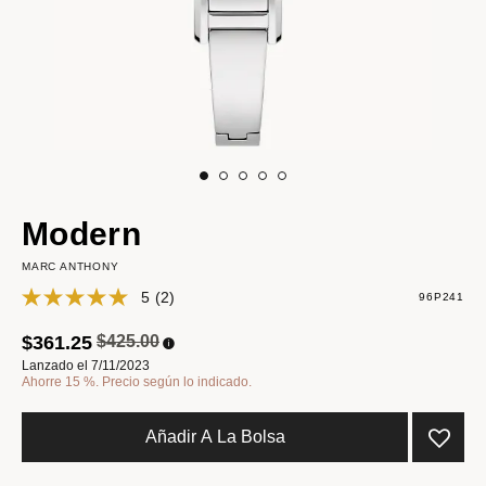
Modern
MARC ANTHONY
5
(2)
96P241
Precio reducido de
a
$361.25
$425.00
Lanzado el 7/11/2023
Ahorre 15 %. Precio según lo indicado.
Añadir A La Bolsa