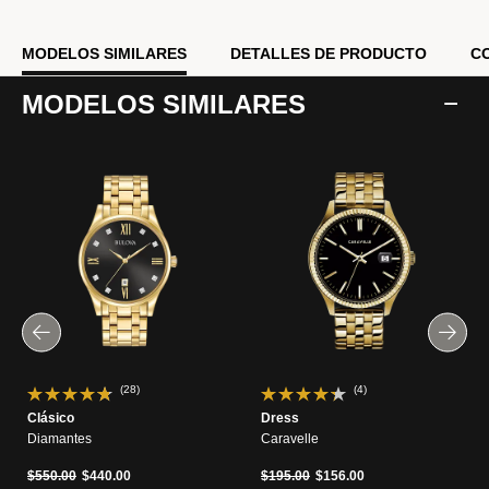
MODELOS SIMILARES
DETALLES DE PRODUCTO
C
MODELOS SIMILARES
(28)
(4)
Clásico
Dress
Diamantes
Caravelle
Precio reducido de
a
Precio reducido de
a
$550.00
$440.00
$195.00
$156.00