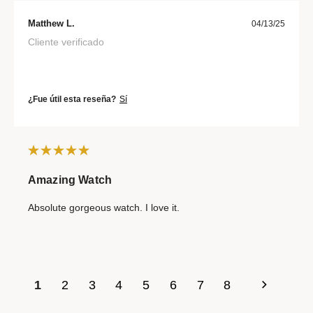
Matthew L.
04/13/25
Cliente verificado
¿Fue útil esta reseña?
Sí
Amazing Watch
Absolute gorgeous watch. I love it.
1
2
3
4
5
6
7
8