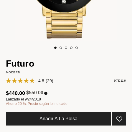
Futuro
MODERN
4.8
(29)
97D116
Precio reducido de
a
$440.00
$550.00
Lanzado el 9/24/2018
Ahorre 20 %. Precio según lo indicado.
Añadir A La Bolsa