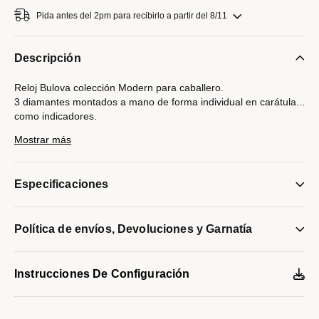
Pida antes del 2pm para recibirlo a partir del 8/11
Descripción
Reloj Bulova colección Modern para caballero.
3 diamantes montados a mano de forma individual en carátula
...
como indicadores.
Movimiento de cuarzo de 3 manecillas y fechador.
Mostrar más
Caja y brazalete realizados en acero inoxidable con acabado
PVD dorado, broche desplegable de doble pulsador.
Carátula negra decorada con diamantes como indicadores,
Especificaciones
indicadores y manecillas en dorado.
Cristal mineral metalizado de borde a borde.
Resistencia al agua de hasta 30 metros.
Política de envíos, Devoluciones y Garnatía
Modelo #:
97D116
Instrucciones De Configuración