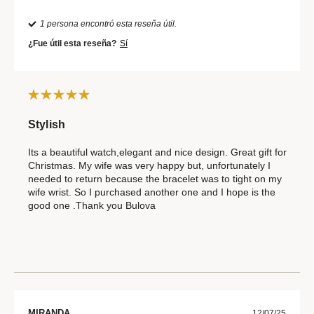
1 persona encontró esta reseña útil.
¿Fue útil esta reseña?
Sí
Stylish
Its a beautiful watch,elegant and nice design. Great gift for
Christmas. My wife was very happy but, unfortunately I
needed to return because the bracelet was to tight on my
wife wrist. So I purchased another one and I hope is the
good one .Thank you Bulova
MIRANDA
12/07/25