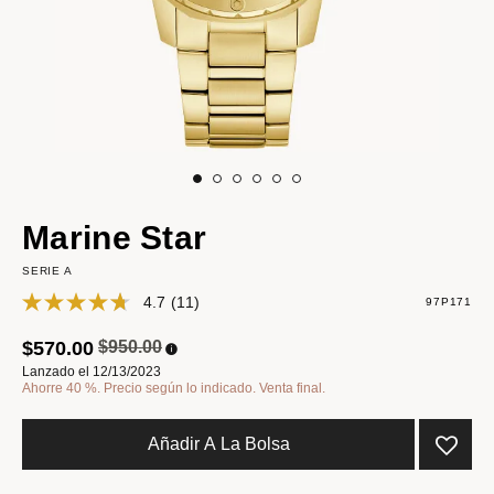
Marine Star
SERIE A
4.7
(11)
97P171
Precio reducido de
a
$570.00
$950.00
Lanzado el 12/13/2023
Ahorre 40 %. Precio según lo indicado. Venta final.
Añadir A La Bolsa