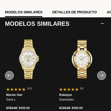
MODELOS SIMILARES
DETALLES DE PRODUCTO
A
MODELOS SIMILARES
(12)
(5)
Marine Star
Rubaiyat
Serie L
Diamantes
Precio reducido de
a
Precio reducido de
a
$750.00
$450.00
$725.00
$580.00