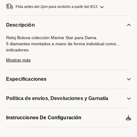
Pida antes del 2pm para recibirlo a partir del 8/12
Descripción
Reloj Bulova colección Marine Star para Dama.
5 diamantes montados a mano de forma individual como
...
indicadores.
Movimiento mecánico de cuerda automática de 2 manecillas.
Mostrar más
42 horas de reserva de marcha.
Caja realizada y brazalete realizados en acero inoxidable
acabado PVD dorado, broche desplegable de doble pulsador.
Especificaciones
Carátula en Madre Perla negra con apertura que permite
observar el funcionamiento del reloj, indicadores en finos
números romanos y manecillas luminiscentes en dorado.
Política de envíos, Devoluciones y Garnatía
Cristal zafiro.
Resistencia al agua de hasta 100 metros.
Modelo #:
97P171
Instrucciones De Configuración