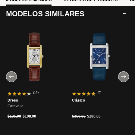
MODELOS SIMILARES
(16)
(6)
Dress
Clásico
Caravelle
Precio reducido de
a
Precio reducido de
a
$135.00
$108.00
$350.00
$280.00