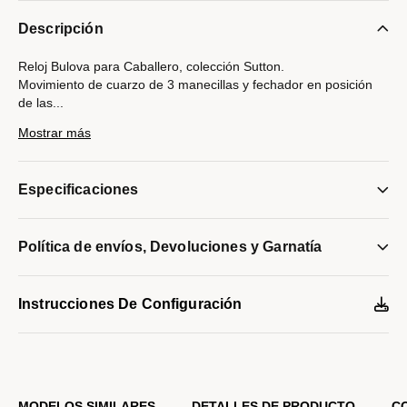
Descripción
Reloj Bulova para Caballero, colección Sutton.
Movimiento de cuarzo de 3 manecillas y fechador en posición
de las
...
6Hrs.
Mostrar más
Caja rectangular realizada en acero inoxidable, bisel superior en
dorado.
Carátula blanca texturizada, indicadores en números romanos y
Especificaciones
manecillas en dorado.
Correa de piel café acabado tipo cocodrilo, broche tipo hebilla
de 3 piezas.
Política de envíos, Devoluciones y Garnatía
Cristal de zafiro
Resistencia al agua de hasta 30 metros.
Modelo #:
98B430
Instrucciones De Configuración
MODELOS SIMILARES
DETALLES DE PRODUCTO
C