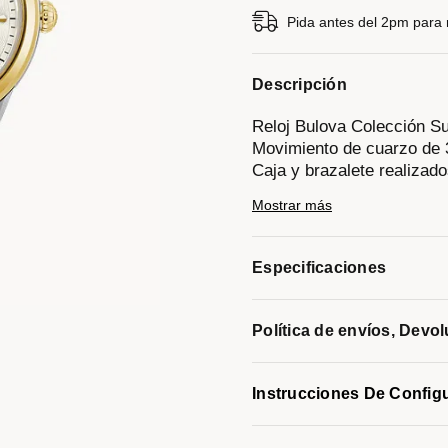
Pida antes del 2pm para re
Descripción
Reloj Bulova Colección S
Movimiento de cuarzo de 
Caja y brazalete realizad
broche desplegable de dob
Mostrar más
Bisel superior y corona e
Carátula dorada, indicado
Cristal mineral.
Especificaciones
Resistencia al agua de ha
Modelo #:
98L277
Política de envíos, Devo
Instrucciones De Config