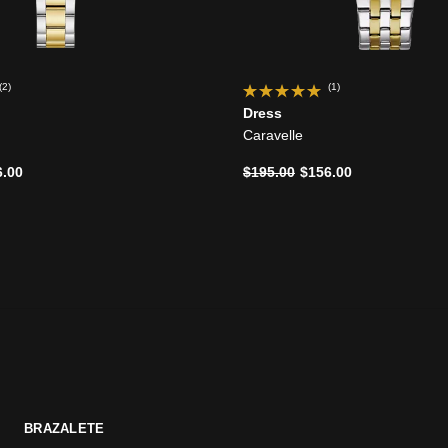
(2)
(1)
Dress
Caravelle
ido de
Precio reducido de
a
6.00
$195.00
$156.00
BRAZALETE