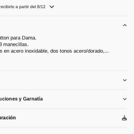
cibirlo a partir del 8/12
utton para Dama.
3 manecillas.
os en acero inoxidable, dos tonos acero/dorado,
...
le pulsador.
n dorado
res y manecillas en dorado.
sta 30 metros.
luciones y Garnatía
uración