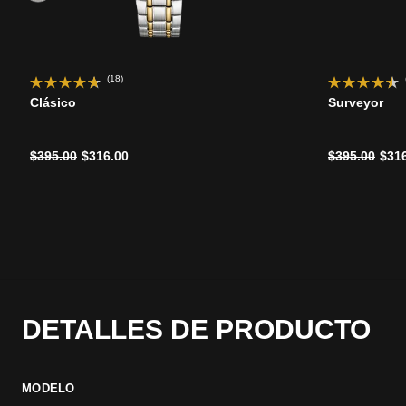
(18)
Clásico
Surveyor
Precio reducido de
a
Precio reduc
a
$395.00
$316.00
$395.00
$31
DETALLES DE PRODUCTO
MODELO