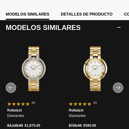
MODELOS SIMILARES
DETALLES DE PRODUCTO
C
MODELOS SIMILARES
(5)
(5)
Rubaiyat
Rubaiyat
Diamantes
Diamantes
Precio reducido de
a
Precio reducido de
a
$3,125.00
$1,875.00
$725.00
$580.00