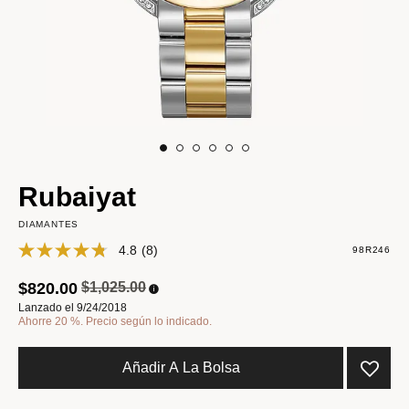
Rubaiyat
DIAMANTES
4.8
(8)
98R246
Precio reducido de
a
$820.00
$1,025.00
Lanzado el 9/24/2018
Ahorre 20 %. Precio según lo indicado.
Añadir A La Bolsa