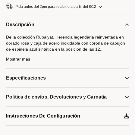
Pida antes del 2pm para recibirlo a partir del 8/12
Descripción
De la colección Rubaiyat. Herencia legendaria reinventada en
dorado rosa y caja de acero inoxidable con corona de cabujón
de espinela azul sintética en la posición de las 12
...
y 50 diamantes engastados a mano individualmente en el
Mostrar más
paréntesis de la caja y en el dial gris texturizado, cristal de zafiro
doblemente curvado, brazalete de acero inoxidable con cierre
desplegable de doble presión, fondo de la caja con la icónica
Especificaciones
marca "Goddess of Time" y resistencia al agua hasta 30 metros.
Modelo #:
98R246
Política de envíos, Devoluciones y Garnatía
Instrucciones De Configuración